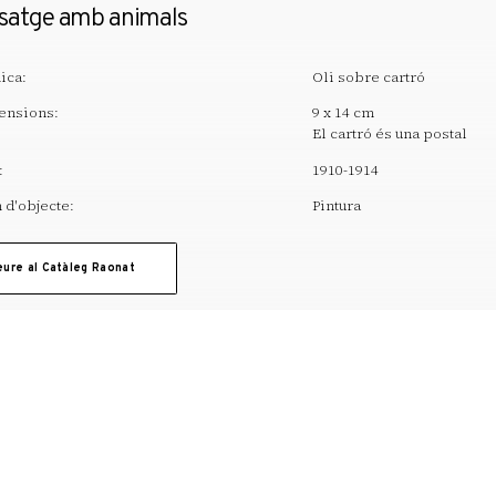
brir
isatge amb animals
ica:
Oli sobre cartró
ensions:
9 x 14 cm
El cartró és una postal
:
1910-1914
d'objecte:
Pintura
eure al Catàleg Raonat
T. +34 972 677 500
Torre Galatea . Puj
OBRA
EDUCACIÓ I