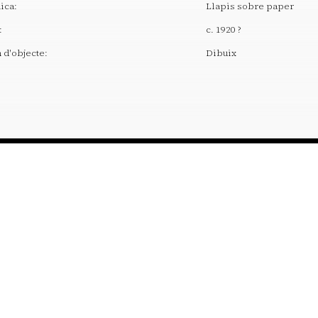
ica:
Llapis sobre paper
:
c. 1920 ?
d'objecte:
Dibuix
T. +34 972 677 500
Torre Galatea . Puj
OBRA
EDUCACIÓ I
Col·lecció
Servei Educatiu
Catàlegs Raonats
Activitats
Conservació i restauració
Centre d’Estudis Dalinians