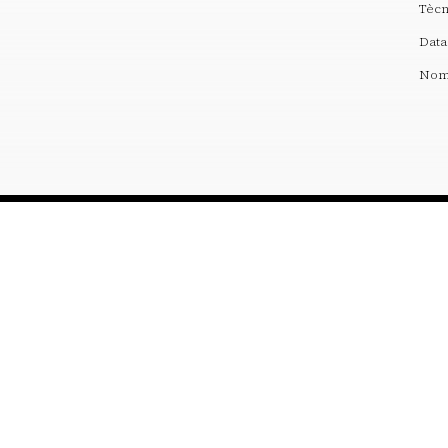
Tècn
Data
Nom 
reserves@fundaciodali.org
VISITA
DALÍ I GALA
Teatre-Museu Dalí
Cronologia creuada
Casa Salvador Dalí
Dalí: artista total
Castell Gala Dalí
Gala
El triangle Dalinià
Relats