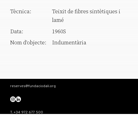
Tècnica:
Teixit de fibres sintètiques i
lamé
Data:
1960S
Nom d'objecte:
Indumentària
reserves@fundaciodali.org
T. +34 972 677 500
Torre Galatea . Pujada del Castell 28 . 17600 Figueres
VISITA