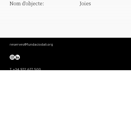
Nom d'objecte:
Joies
reserves@fundaciodali.org
T. +34 972 677 500
Torre Galatea . Pujada del Castell 28 . 17600 Figueres
VISITA
Teatre-Museu Dalí
Casa Salvador Dalí
Castell Gala Dalí
El triangle Dalinià