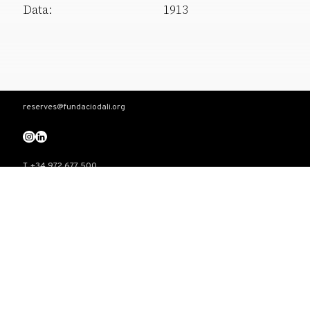
Data:
1913
reserves@fundaciodali.org
T. +34 972 677 500
Torre Galatea . Pujada del Castell 28 . 17600 Figueres
VISITA
Teatre-Museu Dalí
Casa Salvador Dalí
Castell Gala Dalí
El triangle Dalinià