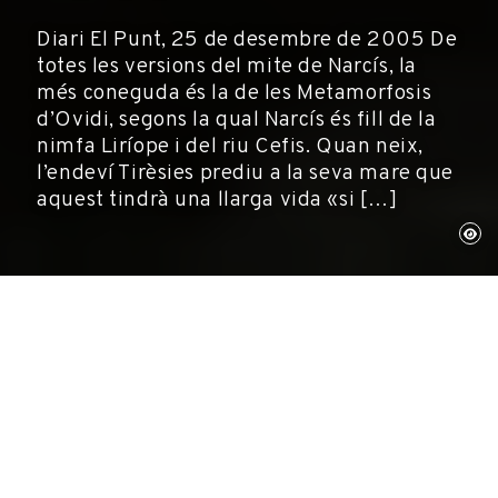
Diari El Punt, 25 de desembre de 2005 De
totes les versions del mite de Narcís, la
més coneguda és la de les Metamorfosis
d’Ovidi, segons la qual Narcís és fill de la
nimfa Liríope i del riu Cefis. Quan neix,
l’endeví Tirèsies prediu a la seva mare que
aquest tindrà una llarga vida «si […]
Rosa Maria Maurell Centre d'Estudis
Dalinians. Fundació Gala-Salvador Dalí
El Punt, 2005
Diari
El
Punt
, 25 de desembre de 2005