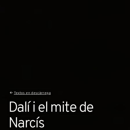
Textos en descàrrega
Dalí i el mite de
Narcís