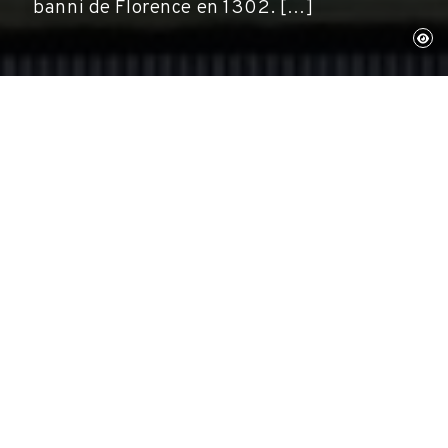
banni de Florence en 1302. […]
Departament de conservació i restauració,
Centre d'Estudis Dalinians
www.salvador-dali.org, 2021
L'EXPOSITION
L'acqua ch'io prendo già mai non si corse
ème
À l'occasion du 700
anniversaire de la mort
de l'illustre poète et philosophe florentin,
l'exposition
La Divine Comédie de Dante Alighieri
illustrée par Salvador Dalí
présente, à titre