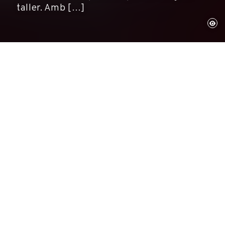
taller. Amb […]
Figueres, 25 de desembre de 2012
Activitats, Museus
Activitat familiar
TALLER DE NADAL AL TEATRE-MUSEU DALÍ:
Àngels de Llum
Sabeu quin era el secret més ben guardat de
Salvador Dalí? Deixar-se guiar per un àngel per