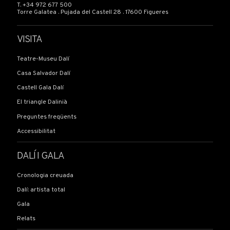
T. +34 972 677 500
Torre Galatea . Pujada del Castell 28 . 17600 Figueres
VISITA
Teatre-Museu Dalí
Casa Salvador Dalí
Castell Gala Dalí
El triangle Dalinià
Preguntes freqüents
Accessibilitat
DALÍ I GALA
Cronologia creuada
Dalí: artista total
Gala
Relats