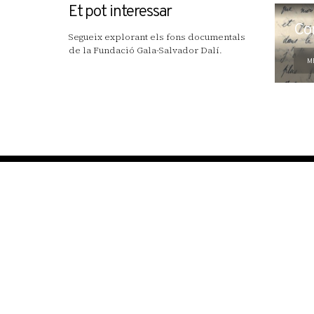
Et pot interessar
Co
Segueix explorant els fons documentals
de la Fundació Gala-Salvador Dalí.
M
reserves@fundaciodali.org
VISITA
DALÍ I GALA
Teatre-Museu Dalí
Cronologia creuada
Casa Salvador Dalí
Dalí: artista total
Castell Gala Dalí
Gala