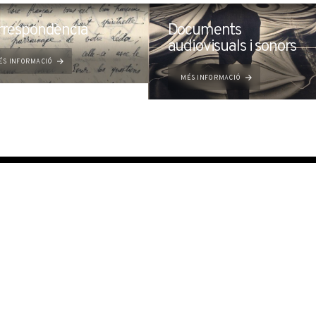
rrespondència
Documents
audiovisuals i sonors
ÉS INFORMACIÓ
MÉS INFORMACIÓ
T. +34 972 677 500
Torre Galatea . Puj
OBRA
EDUCACIÓ I
Col·lecció
Servei Educatiu
Catàlegs Raonats
Activitats
Conservació i restauració