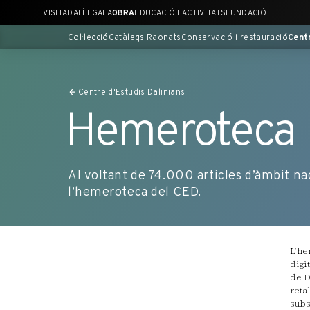
Saltar
VISITA
DALÍ I GALA
OBRA
EDUCACIÓ I ACTIVITATS
FUNDACIÓ
al
contingut
Col·lecció
Catàlegs Raonats
Conservació i restauració
Cent
principal
Centre d'Estudis Dalinians
Hemeroteca
Al voltant de 74.000 articles d’àmbit n
l’hemeroteca del CED.
L’he
digi
de D
reta
subs