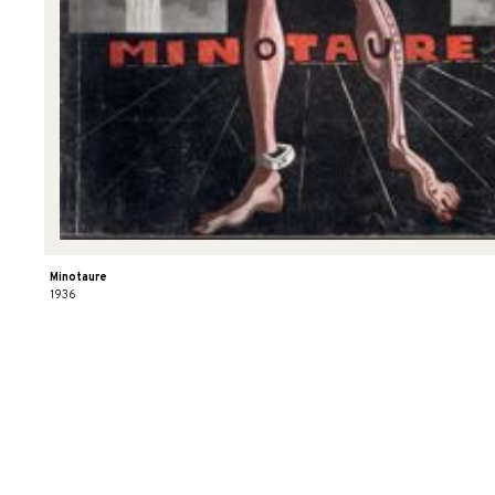
Minotaure
1936