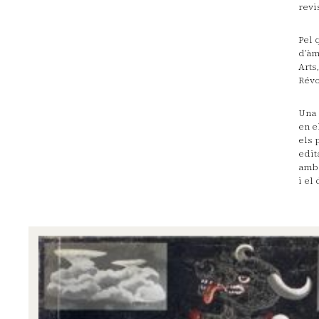
revi
Pel 
d’àm
Arts
Révo
Una 
en e
els 
edit
amb 
i el