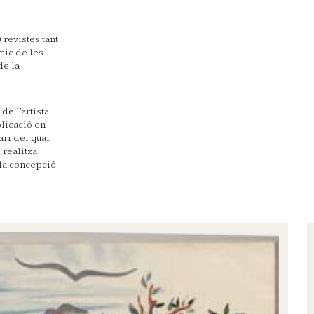
revistes tant
mic de les
de la
de l’artista
plicació en
ari del qual
 realitza
 la concepció