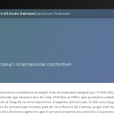
re d'Estudis Dalinians
Exposicions Temporals
acional i internacional conformen
meroteca constitueix un ampli fons documental integrat per 74.000 arti
talitzats que abasten des de l’any 1918 fins al 1989 i que permeten estudia
alí al llarg de la seva trajectòria. D’aquests articles uns 35.000 són clip
lls de premsa que formen part de la col·lecció de l’artista, ja que Dalí ha
crit a diverses agències que li proporcionaven les notícies a la premsa