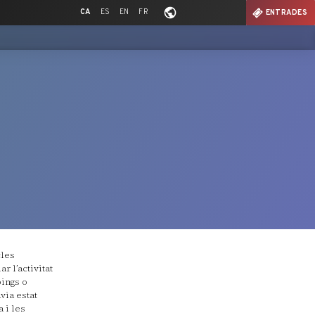
CA
ES
EN
FR
ENTRADES
cles
r l’activitat
pings o
via estat
 i les