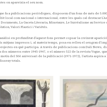
stes on apareixia el seu nom.
que fa a publicacions periòdiques, disposem d’un fons de més de 5.000 
bit local com nacional o internacional, entre les quals cal destacar L’A
, Documents, La Gaceta Literaria, Minotaure, Le Surréalisme au Service 
lution, Valori Plastici i Variétés.
anàlisi en profunditat d’aquest fons permet copsar la creixent aparició 
ls mitjans impresos i, al mateix temps, posa en relleu el seu grau d’im
projectes en què participa. A través de publicacions com Dali News, di
a dos números entre 1945-1947, o el número 522 de la revista Vogue, que
motiu del 50è aniversari de la publicació (1971-1972), l’artista aspira a
 disseny totals.