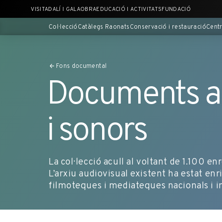
Saltar
VISITA
DALÍ I GALA
OBRA
EDUCACIÓ I ACTIVITATS
FUNDACIÓ
al
contingut
Col·lecció
Catàlegs Raonats
Conservació i restauració
Centr
principal
Fons documental
Documents au
i sonors
La col·lecció acull al voltant de 1.100 e
L’arxiu audiovisual existent ha estat enri
filmoteques i mediateques nacionals i i