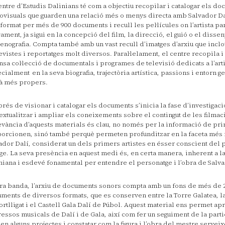
entre d’Estudis Dalinians té com a objectiu recopilar i catalogar els d
ovisuals que guarden una relació més o menys directa amb Salvador Dal
 format per més de 900 documents i recull les pel·lícules on l’artista pa
vament, ja sigui en la concepció del film, la direcció, el guió o el disse
cenografia. Compta també amb un vast recull d’imatges d’arxiu que incl
evistes i reportatges molt diversos. Paral·lelament, el centre recopila i
nsa col·lecció de documentals i programes de televisió dedicats a l’arti
cialment en la seva biografia, trajectòria artística, passions i entorn ge
à més propers.
rés de visionar i catalogar els documents s’inicia la fase d’investigació
extualitzar i ampliar els coneixements sobre el contingut de les filmac
evància d’aquests materials és clau, no només per la informació de pr
orcionen, sinó també perquè permeten profunditzar en la faceta més
ador Dalí, considerat un dels primers artistes en ésser conscient del 
ge. La seva presència en aquest medi és, en certa manera, inherent a l
niana i esdevé fonamental per entendre el personatge i l’obra de Salva
tra banda, l’arxiu de documents sonors compta amb un fons de més de 
ments de diversos formats, que es conserven entre la Torre Galatea, 
ortlligat i el Castell Gala Dalí de Púbol. Aquest material ens permet ap
ressos musicals de Dalí i de Gala, així com fer un seguiment de la part
 en alguns projectes i constatar com la figura i l’obra del mestre servei