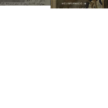
MÉS INFORMACIÓ
T. +34 972 677 500
Torre Galatea . Puj
OBRA
EDUCACIÓ I
Col·lecció
Servei Educatiu
Catàlegs Raonats
Activitats
Conservació i restauració
Centre d’Estudis Dalinians
Exposicions Temporals