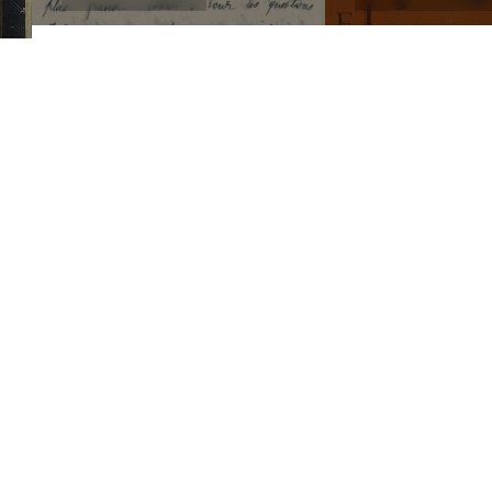
ada del Castell 28 . 17600 Figueres
 ACTIVITATS
FUNDACIÓ
Coneix la Fundació
Serveis
Notícies
Contacte