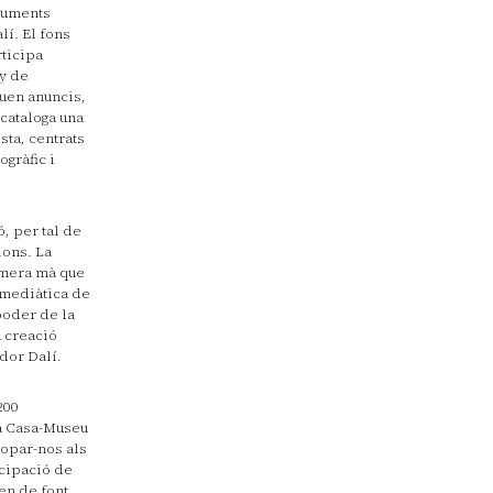
ocuments
í. El fons
rticipa
ny de
ouen anuncis,
 cataloga una
sta, centrats
ogràfic i
, per tal de
ions. La
imera mà que
 mediàtica de
poder de la
a creació
dor Dalí.
200
la Casa-Museu
ropar-nos als
icipació de
xen de font