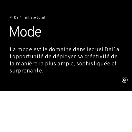
Dalí: l’artiste total
Mode
La mode est le domaine dans lequel Dalí a
l’opportunité de déployer sa créativité de
la manière la plus ample, sophistiquée et
surprenante.
Ses collaborations avec de grands noms
tels qu’Elsa Schiaparelli, avec qui il co-
crée certaines pièces emblématiques de