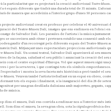
rà la particularitat que es projectarà la creació audiovisual
Teatre-Museu 
al
a 6 espais diferents que tindrà una durada total de 35 minuts. L'afora
larà de manera que accedeixin a l'interior grups d'unes 50 persones ca
n projecte audiovisual creat ex professo per celebrar el 40 aniversari d
guració del Teatre-Museu Dalí, imatges que ens endinsen en l'obra i en
onatge de Salvador Dalí. Les paraules de l'artista i la música juntamen
ges se succeeixen amb ritme i pretenen establir una connexió amb el
poden gaudir d'un recorregut pels diferents espais del Teatre-Museu 
mateix Dalí. Mitjançant unes espectaculars projeccions audiovisuals qu
re-Museu Dalí. Un somni teatral, Salvador Dalí apareixerà al seu museu
stres de la façana, saludant el seu públic i anunciant la creació del seu
neix com el centre espiritual d'Europa. Vol que aquest museu sigui una j
eres i per la seva terra, i que contingui tots els símbols empordanesos.
l'espectador i mostra la seva faceta més histriònica però també el seu 
re-Museu. Veurem també l'artista treballant en un espai en obres, cont
sformant tots els espais i finalment, a la inauguració del dia 28 de set
agonitzat per una gran desfilada daliniana amb majorettes, gegants, cap
a de música.
op dins el museu, Dalí ens convida a endinsar-nos a l'interior més ínt
ell. Som dins el museu, la seva gran obra, sota la cúpula geodèsica des 