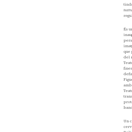
tind
teatr
regu
És u
inau
pers
imat
que 
del 
Teat
fine
defi
Figu
amb 
Teat
tran
prot
band
Un c
cerv