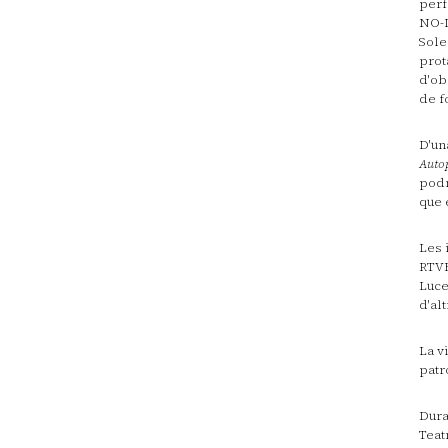
perf
NO-D
Sole
prot
d'ob
de f
D'un
Autop
podr
que 
Les 
RTVE
Luce
d'alt
La v
patr
Dura
Teat