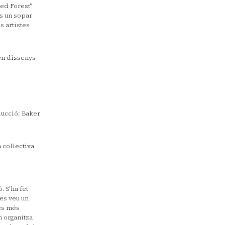
ted Forest"
És un sopar
s artistes
 en dissenys
ducció: Baker
col·lectiva
. S'ha fet
 es veu un
ges més
n organitza