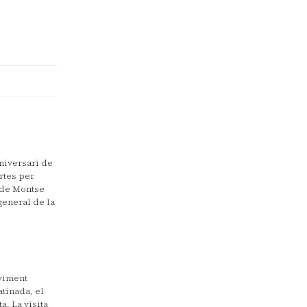
niversari de
rtes per
 de Montse
general de la
oviment
atinada, el
a. La visita