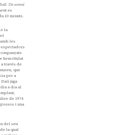
Dalí. Un somni
ment es
da 10 minuts.
e la
 el
t amb les
s espectadors
acompanyats
e hem titulat
 a través de
 museu, que
oia per a
 Dalí juga
dia a dia al
emplant,
embre de 1974
grossos i una
im del seu
de la qual