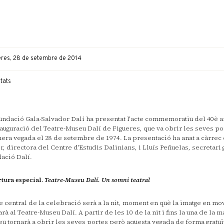
eres, 28 de setembre de 2014
itats
undació Gala-Salvador Dalí ha presentat l'acte commemoratiu del 40è a
nauguració del Teatre-Museu Dalí de Figueres, que va obrir les seves po
era vegada el 28 de setembre de 1974. La presentació ha anat a càrrec
r, directora del Centre d'Estudis Dalinians, i Lluís Peñuelas, secretari 
ació Dalí.
tura especial.
Teatre-Museu Dalí. Un somni teatral
te central de la celebració serà a la nit, moment en què la imatge en m
arà al Teatre-Museu Dalí. A partir de les 10 de la nit i fins la una de la m
u tornarà a obrir les seves portes però aquesta vegada de forma gratuït