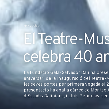
Notícies
El Teatre-Mus
celebra 40 a
La Fundació Gala-Salvador Dalí ha pres
aniversari de la inauguració del Teatre-
les seves portes per primera vegada el 
presentació ha anat a càrrec de Montse 
d’Estudis Dalinians, i Lluís Peñuelas, se