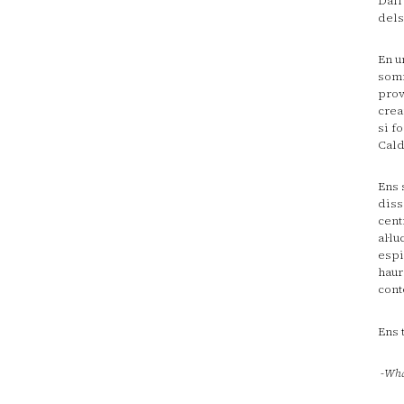
Dalí
dels
En u
somn
prov
crea
si f
Cald
Ens 
diss
cent
al·l
espi
haur
cont
Ens 
-
Wha