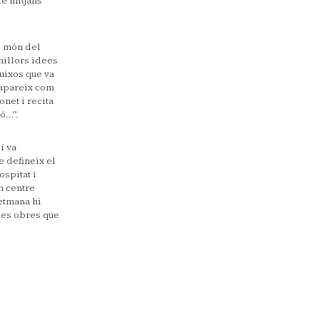
de mitjans
el món del
 millors idees
buixos que va
esapareix com
onet i recita
...".
í va
e defineix el
ospitat i
n centre
etmana hi
 les obres que