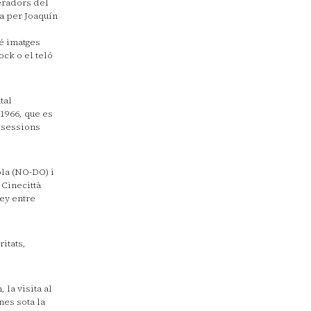
eradors del
a per Joaquín
é imatges
ock o el teló
tal
 1966, que es
s sessions
ola (NO-DO) i
 Cinecittà
ey entre
ritats,
la visita al
nes sota la