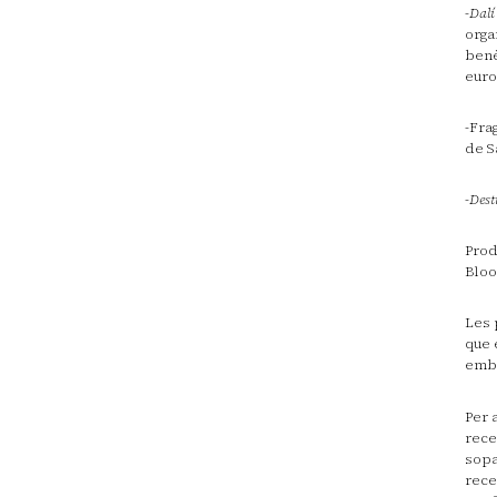
-
Dalí
orga
benè
euro
-Fra
de S
-
Dest
Prod
Bloo
Les 
que 
embl
Per 
rece
sopa
rece