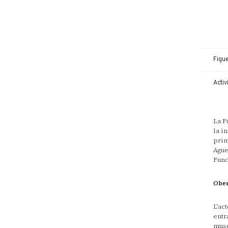
Figu
Activ
La F
la i
prim
Ague
Fund
Ober
L'ac
entr
muse