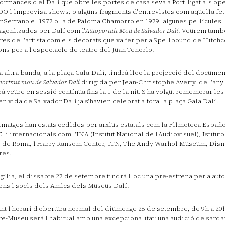
ormances o el Dalí que obre les portes de casa seva a Portlligat als op
O i improvisa shows; o alguns fragments d'entrevistes com aquella fet
r Serrano el 1977 o la de Paloma Chamorro en 1979, algunes pel·lícules
agonitzades per Dalí com l'
Autoportait Mou de Salvador Dalí
. Veurem tamb
res de l'artista com els decorats que va fer per a Spellbound de Hitchc
ons per a l'espectacle de teatre del Juan Tenorio.
a altra banda, a la plaça Gala-Dalí, tindrà lloc la projecció del documen
ortrait mou de Salvador Dalí
dirigida per Jean-Christophe Averty, de l'any
à veure en sessió contínua fins la 1 de la nit. S'ha volgut rememorar le
en vida de Salvador Dalí ja s'havien celebrat a fora la plaça Gala Dalí.
imatges han estats cedides per arxius estatals com la Filmoteca Españ
, i internacionals com l'INA (Institut National de l'Audiovisuel), Istituto
 de Roma, l'Harry Ransom Center, ITN, The Andy Warhol Museum, Disn
res.
igília, el dissabte 27 de setembre tindrà lloc una pre-estrena per a auto
ons i socis dels Amics dels Museus Dalí.
nt l'horari d'obertura normal del diumenge 28 de setembre, de 9h a 20h, 
re-Museu serà l'habitual amb una excepcionalitat: una audició de sarda