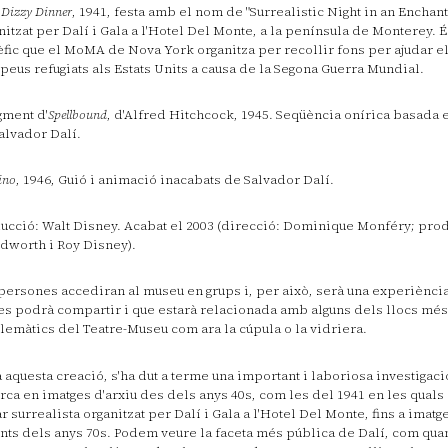
 Dizzy Dinner
, 1941, festa amb el nom de "Surrealistic Night in an Enchan
nitzat per Dalí i Gala a l'Hotel Del Monte, a la península de Monterey. 
fic que el MoMA de Nova York organitza per recollir fons per ajudar el
peus refugiats als Estats Units a causa de la Segona Guerra Mundial.
gment d'
Spellbound
, d'Alfred Hitchcock, 1945. Seqüència onírica basada
alvador Dalí.
ino
, 1946, Guió i animació inacabats de Salvador Dalí.
ucció: Walt Disney. Acabat el 2003 (direcció: Dominique Monféry; pro
dworth i Roy Disney).
persones accediran al museu en grups i, per això, serà una experiència 
es podrà compartir i que estarà relacionada amb alguns dels llocs més
emàtics del Teatre-Museu com ara la cúpula o la vidriera.
a aquesta creació, s'ha dut a terme una important i laboriosa investigació
rca en imatges d'arxiu des dels anys 40s, com les del 1941 en les quals
r surrealista organitzat per Dalí i Gala a l'Hotel Del Monte, fins a imat
nts dels anys 70s. Podem veure la faceta més pública de Dalí, com qua