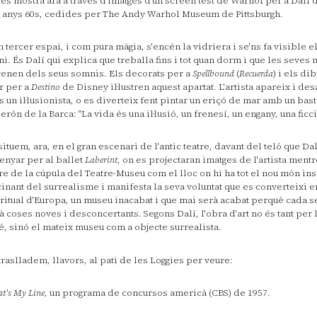
 es mostra ara a través d'imatges d'un screen test de Warhol per a Dalí 
 anys 60s, cedides per The Andy Warhol Museum de Pittsburgh.
n tercer espai, i com pura màgia, s'encén la vidriera i se'ns fa visible 
i. És Dalí qui explica que treballa fins i tot quan dorm i que les seves
enen dels seus somnis. Els decorats per a
Spellbound
(
Recuerda
) i els di
r per a
Destino
de Disney il·lustren aquest apartat. L'artista apareix i d
os un il·lusionista, o es diverteix fent pintar un eriçó de mar amb un bast
erón de la Barca: "La vida és una il·lusió, un frenesí, un engany, una ficció
situem, ara, en el gran escenari de l'antic teatre, davant del teló que Dal
enyar per al ballet
Laberint
, on es projectaran imatges de l'artista mentr
re de la cúpula del Teatre-Museu com el lloc on hi ha tot el nou món ins
ucinant del surrealisme i manifesta la seva voluntat que es converteixi e
ritual d'Europa, un museu inacabat i que mai serà acabat perquè cada s
à coses noves i desconcertants. Segons Dalí, l'obra d'art no és tant per
é, sinó el mateix museu com a objecte surrealista.
traslladem, llavors, al pati de les Loggies per veure:
t's My Line
, un programa de concursos americà (CBS) de 1957.