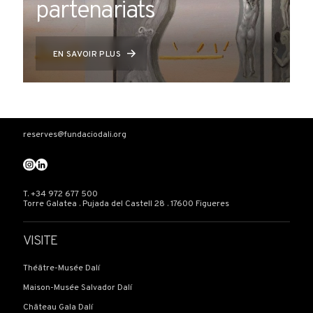
partenariats
EN SAVOIR PLUS
reserves@fundaciodali.org
T. +34 972 677 500
Torre Galatea . Pujada del Castell 28 . 17600 Figueres
VISITE
Théâtre-Musée Dalí
Maison-Musée Salvador Dalí
Château Gala Dalí