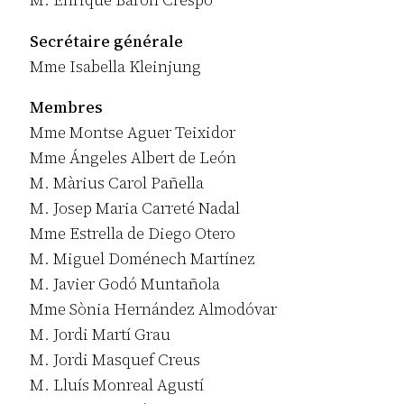
M. Enrique Barón Crespo
Secrétaire générale
Mme Isabella Kleinjung
Membres
Mme Montse Aguer Teixidor
Mme Ángeles Albert de León
M. Màrius Carol Pañella
M. Josep Maria Carreté Nadal
Mme Estrella de Diego Otero
M. Miguel Doménech Martínez
M. Javier Godó Muntañola
Mme Sònia Hernández Almodóvar
M. Jordi Martí Grau
M. Jordi Masquef Creus
M. Lluís Monreal Agustí